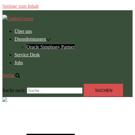
Springe zum Inhalt
Über uns
Dienstleistungen
Oracle Simphony Partner
Service Desk
Jobs
Suche
Suche nach:
Menü
schließen
Über uns
Dienstleistungen